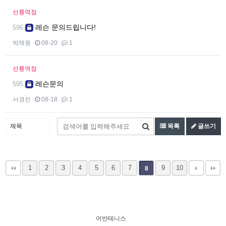
선릉역점
레슨 문의드립니다!
596
박채원
08-20
1
선릉역점
레슨문의
595
서경진
08-18
1
목록
글쓰기
1
2
3
4
5
6
7
9
10
8
어반테니스