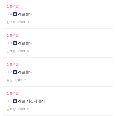
선릉역점
레슨문의
604
한소희
09-14
선릉역점
레슨문의
603
안재현
09-07
선릉역점
레슨문의
602
유진
09-06
선릉역점
레슨 시간대 문의
601
임희상
09-06