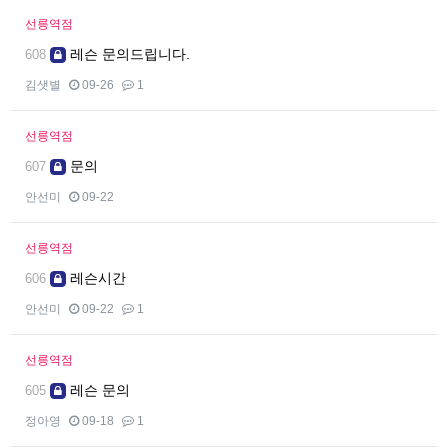
선릉역점
레슨 문의드립니다.
608
김샛별
09-26
1
선릉역점
문의
607
안선미
09-22
선릉역점
레슨시간
606
안선미
09-22
1
선릉역점
레슨 문의
605
정아영
09-18
1