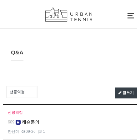
Q&A
글쓰기
선릉역점
레슨문의
609
안선미
09-26
1