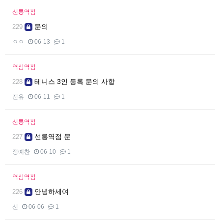
선릉역점
문의
229
ㅇㅇ
06-13
1
역삼역점
테니스 3인 등록 문의 사항
228
진유
06-11
1
선릉역점
선릉역점 문
227
정예찬
06-10
1
역삼역점
안녕하세여
226
선
06-06
1