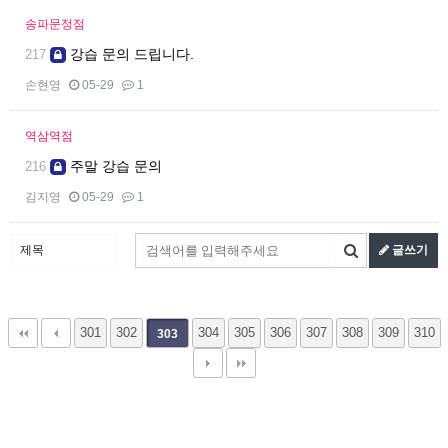
송파문정점
강습 문의 드립니다.
217
손현영
05-29
1
역삼역점
주말 강습 문의
216
김지영
05-29
1
글쓰기
301
302
304
305
306
307
308
309
310
303