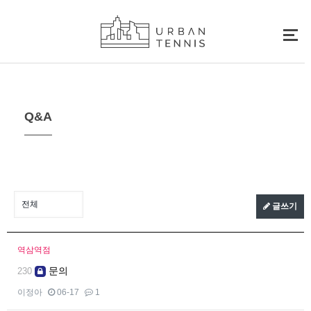
Q&A
글쓰기
역삼역점
문의
230
이정아
06-17
1