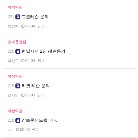
역삼역점
그룹레슨 문의
221
최선화
06-04
1
송파문정점
평일저녁 2인 레슨문의
220
박선주
06-04
1
역삼역점
티켓 레슨 문의
219
김지영
06-03
2
역삼역점
강습문의드립니다.
218
csn
06-03
1